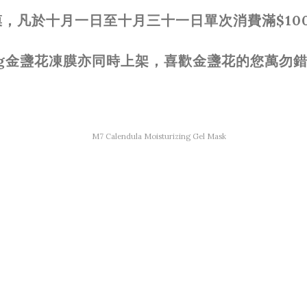
膜，凡於十月一日至十月三十一日單次消費滿
$10
g
金盞花凍膜亦同時上架，喜歡金盞花的您萬勿