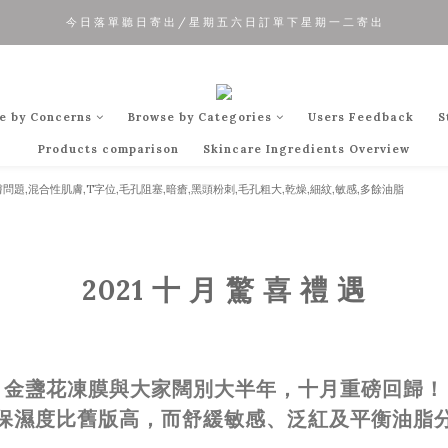
今 日 落 單 聽 日 寄 出 / 星 期 五 六 日 訂 單 下 星 期 一 二 寄 出
夏 日 優 惠 正 式 開 始!!
夏 日 優 惠 正 式 開 始!!
e by Concerns
Browse by Categories
Users Feedback
S
Products comparison
Skincare Ingredients Overview
2021 十 月 驚 喜 禮 遇
闊別
金盞花凍膜與大家
大半年，十月重磅回歸！
保濕度比舊版高，而舒緩敏感、泛紅及平衡油脂