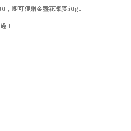
00
，即可獲贈金盞花凍膜
50g
。
錯過！