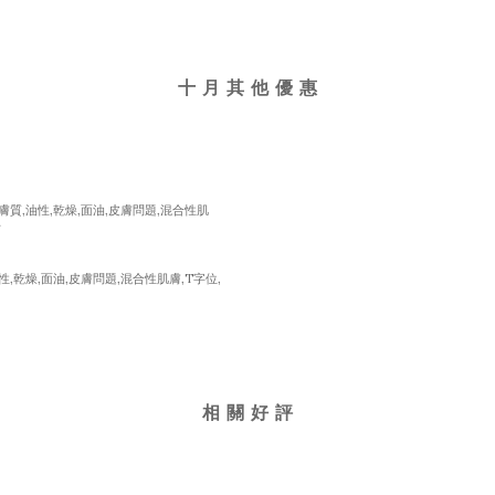
十 月 其 他 優 惠
相 關 好 評