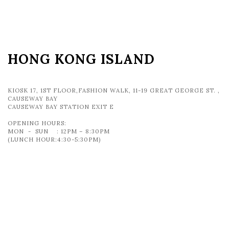
HONG KONG ISLAND
KIOSK 17, 1ST FLOOR,FASHION WALK, 11-19 GREAT GEORGE ST. ,
CAUSEWAY BAY
CAUSEWAY BAY STATION EXIT E
OPENING HOURS:
MON - SUN : 12PM – 8:30PM
(LUNCH HOUR:4:30-5:30PM)