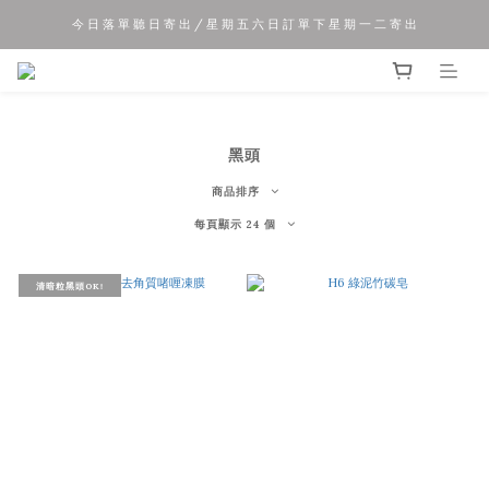
今 日 落 單 聽 日 寄 出 / 星 期 五 六 日 訂 單 下 星 期 一 二 寄 出
夏 日 優 惠 正 式 開 始!!
夏 日 優 惠 正 式 開 始!!
黑頭
商品排序
每頁顯示 24 個
清暗粒黑頭OK!