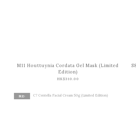
M11 Houttuynia Cordata Gel Mask (Limited
S
Edition)
HK$310.00
限定!