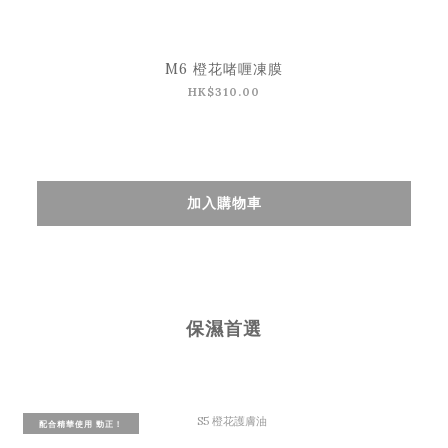
M6 橙花啫喱凍膜
HK$310.00
加入購物車
保濕首選
配合精華使用 勁正！