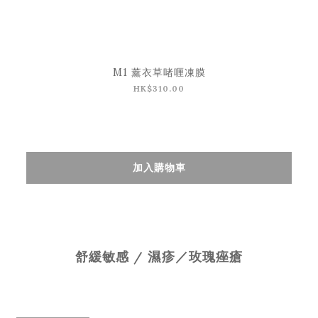
M1 薰衣草啫喱凍膜
HK$310.00
加入購物車
舒緩敏感 / 濕疹／玫瑰痤瘡