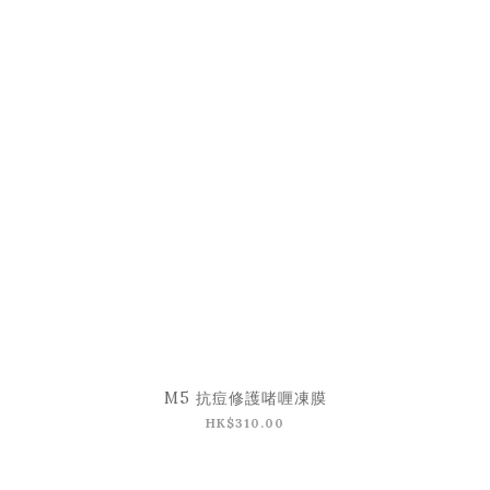
M5 抗痘修護啫喱凍膜
HK$310.00