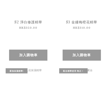
S2 淨白修護精華
S3 金縷梅橙花精華
HK$350.00
HK$310.00
加入購物車
加入購物車
最強保濕精華!
配合精華使用 勁正！