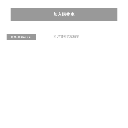
加入購物車
敏感+暗瘡BEST!