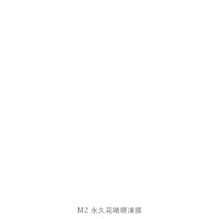
M2 永久花啫喱凍膜