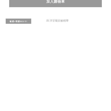
加入購物車
敏感+暗瘡BEST!