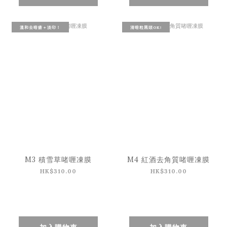
溫和去暗瘡＋淡印！
清暗粒黑頭OK!
M3 積雪草啫喱凍膜
M4 紅酒去角質啫喱凍膜
HK$310.00
HK$310.00