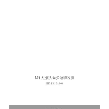
M4 紅酒去角質啫喱凍膜
HK$310.00