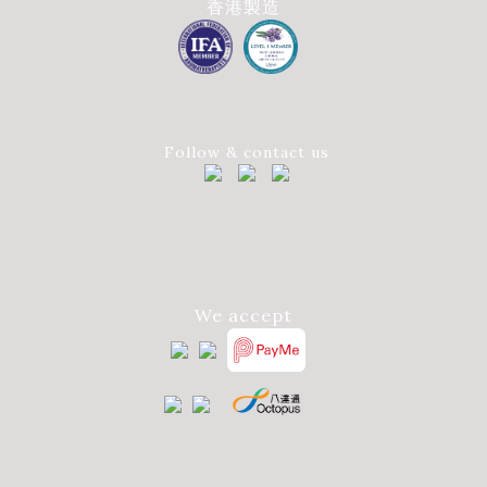
香港製造
Follow & contact us
We accept