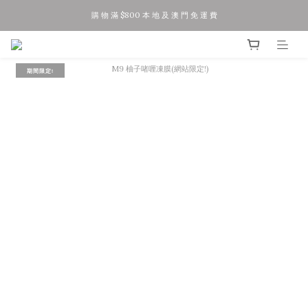
購 物 滿 $800 本 地 及 澳 門 免 運 費
夏 日 優 惠 正 式 開 始!!
今 日 落 單 聽 日 寄 出 / 星 期 五 六 日 訂 單 下 星 期 一 二 寄 出
期間限定!
夏 日 優 惠 正 式 開 始!!