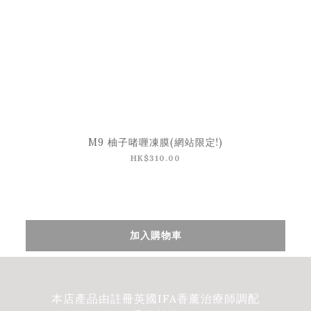
M9 柚子啫喱凍膜(網站限定!)
HK$310.00
加入購物車
本店產品由註冊英國IFA香薰治療師調配