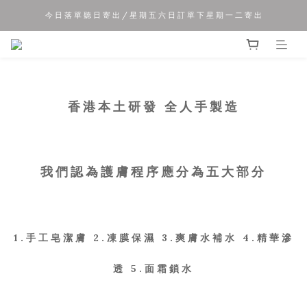
今 日 落 單 聽 日 寄 出 / 星 期 五 六 日 訂 單 下 星 期 一 二 寄 出
夏 日 優 惠 正 式 開 始!!
夏 日 優 惠 正 式 開 始!!
香港本土研發 全人手製造
我們認為護膚程序應分為五大部分
1.手工皂潔膚 2.凍膜保濕 3.爽膚水補水 4.精華滲
透 5.面霜鎖水