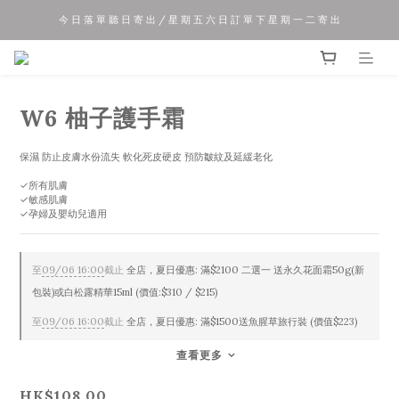
今 日 落 單 聽 日 寄 出 / 星 期 五 六 日 訂 單 下 星 期 一 二 寄 出
夏 日 優 惠 正 式 開 始!!
夏 日 優 惠 正 式 開 始!!
W6 柚子護手霜
保濕 防止皮膚水份流失 軟化死皮硬皮 預防皺紋及延緩老化
✓所有肌膚
✓敏感肌膚
✓孕婦及嬰幼兒適用
至
09/06 16:00
截止
全店，夏日優惠: 滿$2100 二選一 送永久花面霜50g(新
包裝)或白松露精華15ml (價值:$310 / $215)
至
09/06 16:00
截止
全店，夏日優惠: 滿$1500送魚腥草旅行裝 (價值$223)
查看更多
HK$108.00