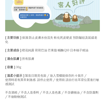
[ 主要功效 ]
保濕 防止皮膚水份流失 軟化死皮硬皮 預防皺紋及延緩老
化
[ 主要成份 ]
橙花純露 荷荷巴油 芒果脂 輔酶Q10 日本柚子精油
[ 適合肌膚 ]
所有肌膚
[ 容量 ]
30g
[ 溫柔小提示 ]
製造日期見包裝 / 放入雪櫃能保存約 4 個月 /
使用時若有異常刺激感 請停止使用 / 使用前 請自行在耳背位置進行敏
感測試
不含酒精 / 不含人造香料 / 不含人造色素 / 不含礦物油 / 不含防腐劑
/ 不做動物測試