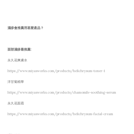
濕疹會推薦用甚麼產品？
面部濕疹最推薦:
永久花爽膚水
https://www.miyasworks.com/products/helichrysum-toner-1
洋甘菊精華
https://www.miyasworks.com/products/chamomile-soothing-serum
永久花面霜
https://www.miyasworks.com/products/helichrysum-facial-cream