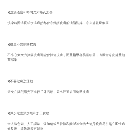
✖️
洗澡溫度和時間勿太熱及太長
洗澡時間過長或水溫過熱都會令保護皮膚的油脂洗掉，令皮膚乾燥痕癢
✖️
盡量不要抓癢皮膚
不小心太大力抓癢皮膚可能會抓傷皮膚，而且指甲容易藏細菌，有機會令皮膚受細
菌感染
✖️
不要做劇烈運動
避免在猛烈陽光下進行戶外活動，因出汗過多而刺激皮膚
✖️
減少吃含添加劑和加工食物
含人造色素、人工調味、添加劑或曾發酵和醃製等食物大都是較容易引起立即性過
敏反應，導致濕疹更嚴重