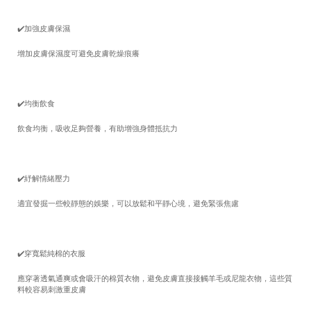
✔️
加強皮膚保濕
增加皮膚保濕度可避免皮膚乾燥痕癢
✔️
均衡飲食
飲食均衡，吸收足夠營養，有助增強身體抵抗力
✔️
紓解情緒壓力
適宜發掘一些較靜態的娛樂，可以放鬆和平靜心境，避免緊張焦慮
✔️
穿寬鬆純棉的衣服
應穿著透氣通爽或會吸汗的棉質衣物，避免皮膚直接接觸羊毛或尼龍衣物，這些質
料較容易刺激重皮膚