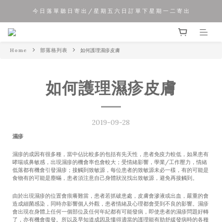
今 日 落 單 聽 日 寄 出 / 星 期 五 六 日 訂 單 下 星 期 一 二 寄 出
夏 日 優 惠 正 式 開 始!!
夏 日 優 惠 正 式 開 始!!
Home
部落格列表
如何護理濕疹皮膚
如何護理濕疹皮膚
2019-09-28
濕疹
濕疹的成因有很多種，當中佔比較多的包括有先天性，患者免疫力較低，如果患有
哮喘或鼻敏感，出現濕疹的機會率也會較大；受情緒影響，學業/工作壓力，情緒
低落都有機會引發濕疹；接觸到致敏源，每位患者的致敏源未必一樣，有的可能是
食物有的可能是塵蟎，患者須注意自己身體狀況找出致敏源，避免再接觸到。
由於出現濕疹的位置會痕癢難當，患者若抓破患處，皮膚會滲液或出血，嚴重的會
造成細菌感染，同時亦影響個人外觀，患者情緒及心理都會受到不良的影響。濕疹
會出現在身體上任何一個部位及任何年紀都有可能發病，即使患者的濕疹問題好轉
了，亦有機會復發。所以及早知道成因及懂得適當的護理能有助舒緩發病時的各種