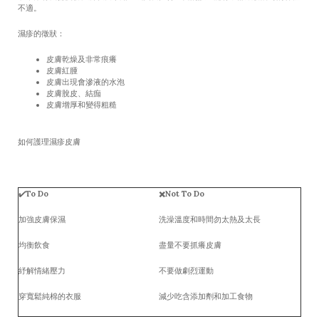
不適。
濕疹的徵狀：
皮膚乾燥及非常痕癢
皮膚紅腫
皮膚出現會滲液的水泡
皮膚脫皮、結痂
皮膚增厚和變得粗糙
如何護理濕疹皮膚
✔️
To Do
✖️
Not To Do
加強皮膚保濕
洗澡溫度和時間勿太熱及太長
均衡飲食
盡量不要抓癢皮膚
紓解情緒壓力
不要做劇烈運動
穿寬鬆純棉的衣服
減少吃含添加劑和加工食物