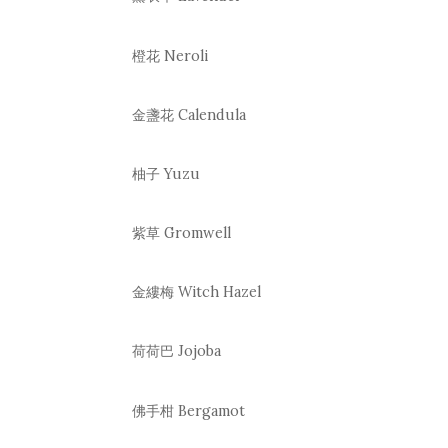
橙花 Neroli
金盞花 Calendula
柚子 Yuzu
紫草 Gromwell
金縷梅 Witch Hazel
荷荷巴 Jojoba
佛手柑 Bergamot