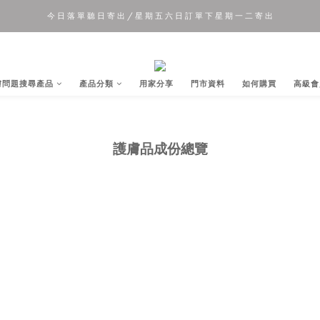
今 日 落 單 聽 日 寄 出 / 星 期 五 六 日 訂 單 下 星 期 一 二 寄 出
夏 日 優 惠 正 式 開 始!!
夏 日 優 惠 正 式 開 始!!
膚問題搜尋產品
產品分類
用家分享
門市資料
如何購買
高級會
護膚品成份總覽