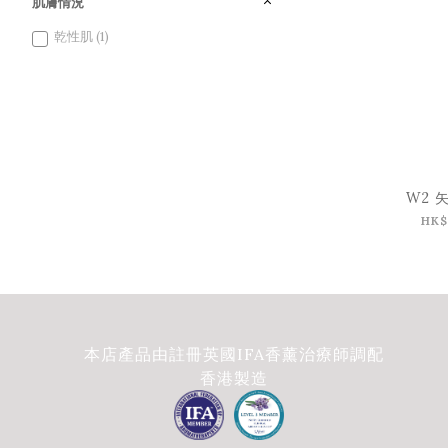
肌膚情況
乾性肌 (1)
W2 
HK$
本店產品由註冊英國IFA香薰治療師調配
香港製造