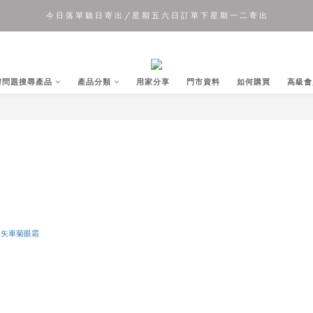
今 日 落 單 聽 日 寄 出 / 星 期 五 六 日 訂 單 下 星 期 一 二 寄 出
夏 日 優 惠 正 式 開 始!!
夏 日 優 惠 正 式 開 始!!
膚問題搜尋產品
產品分類
用家分享
門市資料
如何購買
高級會