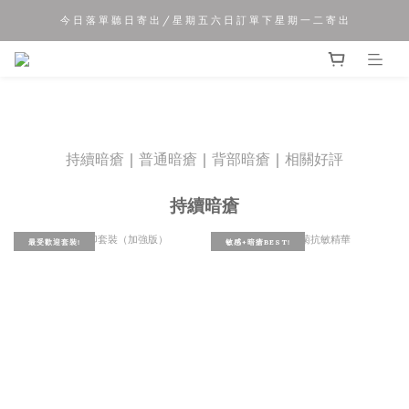
今 日 落 單 聽 日 寄 出 / 星 期 五 六 日 訂 單 下 星 期 一 二 寄 出
夏 日 優 惠 正 式 開 始!!
夏 日 優 惠 正 式 開 始!!
持續暗瘡
｜
普通暗瘡
｜
背部暗瘡
｜
相關好評
持續暗瘡
最受歡迎套裝!
敏感+暗瘡BEST!