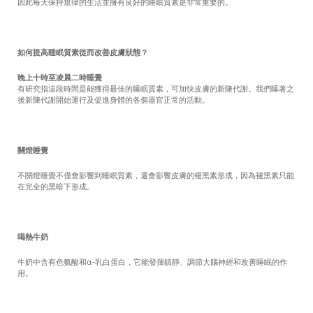
因此每天保持規律的生活並擁有良好的睡眠質素是非常重要的。
如何提高睡眠質素從而改善皮膚狀態？
晚上十時至凌晨二時睡覺
有研究指這段時間是能獲得最佳的睡眠質素，可加快皮膚的新陳代謝。我們睡著之
後新陳代謝開始運行及促進身體的各個器官正常的活動。
關燈睡覺
不關燈睡覺不僅會影響到睡眠質素，還會影響皮膚的褪黑素形成，因為褪黑素只能
在完全的黑暗下形成。
喝熱牛奶
牛奶中含有色氨酸和α-乳白蛋白，它能發揮鎮靜、調節大腦神經和改善睡眠的作
用。