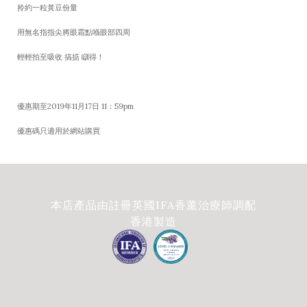
拎約一粒黃豆份量
用無名指指尖將眼霜點喺眼部四周
輕輕拍至吸收 搞掂 瞓得！
優惠期至2019年11月17日 11：59pm
優惠碼只適用於網站購買
本店產品由註冊英國IFA香薰治療師調配
香港製造