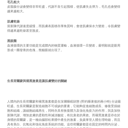
毛孔粗大
皮脂腺分泌會變得非常旺盛，代謝不良引起囤積，使肌膚失去彈力，毛孔也會變得
越來越粗大。
肌膚乾燥
當新陳代謝速度緩慢，而肌膚表面積存厚角質時，會使肌膚保水力變差，令肌膚變
得越來越乾燥甚至脫皮。
黑眼圈
血液循環的主要功能是完成體內的物質運輸，血液循環一旦變差，最明顯就是眼周
形成一圈發青的色塊，熊貓眼就出現了。
生長荷爾蒙與褪黑激素是讓肌膚變好的關鍵
人體內的生長荷爾蒙和褪黑激素都是在深層睡眠狀態 (即約睡著後的兩小時) 分泌最
旺盛。生長荷爾蒙是製造細胞不可或缺的要素，它能夠促進細胞成長、修復受損細
胞和組織，讓細胞組織再生，同時亦具有恢復體力及強化免疫力的作用，與及加快
新陳代謝、增加皮膚的柔勒性和減淡皺紋，有抗衰老的果效。而褪黑激素是存在於
身體的荷爾蒙，是一種由腦部松果體中產生的激素，負責掌管人體生理時鐘，而且
具有美白、抗氧化和強化免疫系統的功能。這些荷爾蒙都是在固定的時間內分泌，