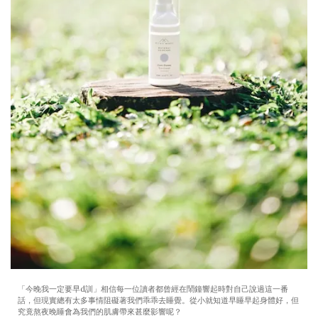
「今晚我一定要早d訓」相信每一位讀者都曾經在鬧鐘響起時對自己說過這一番
話，但現實總有太多事情阻礙著我們乖乖去睡覺。從小就知道早睡早起身體好，但
究竟熬夜晚睡會為我們的肌膚帶來甚麼影響呢？