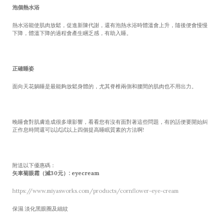
泡個熱水浴
熱水浴能使肌肉放鬆，促進新陳代謝，還有泡熱水浴時體溫會上升，隨後便會慢慢
下降，體溫下降的過程會產生睏乏感，有助入睡。
正確睡姿
面向天花躺睡是最能夠放鬆身體的，尤其脊椎兩側和腰間的肌肉也不用出力。
晚睡會對肌膚造成很多壞影響，看看您有沒有面對著這些問題，有的話便要開始糾
正作息時間還可以試試以上四個提高睡眠質素的方法啊!
附送以下優惠碼：
矢車菊眼霜（減30元）: eyecream
https://www.miyasworks.com/products/cornflower-eye-cream
保濕 淡化黑眼圈及細紋