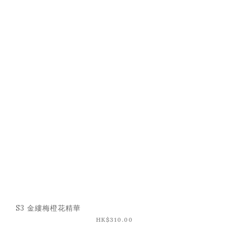
S3 金縷梅橙花精華
HK$310.00