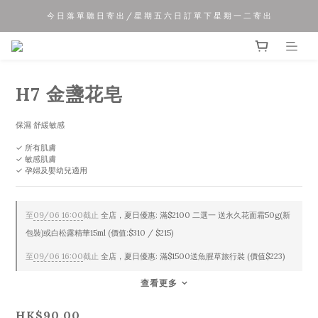
今 日 落 單 聽 日 寄 出 / 星 期 五 六 日 訂 單 下 星 期 一 二 寄 出
夏 日 優 惠 正 式 開 始!!
夏 日 優 惠 正 式 開 始!!
H7 金盞花皂
保濕 舒緩敏感
✓ 所有肌膚
✓ 敏感肌膚 
✓ 孕婦及嬰幼兒適用
至
09/06 16:00
截止
全店，夏日優惠: 滿$2100 二選一 送永久花面霜50g(新
包裝)或白松露精華15ml (價值:$310 / $215)
至
09/06 16:00
截止
全店，夏日優惠: 滿$1500送魚腥草旅行裝 (價值$223)
查看更多
HK$90.00