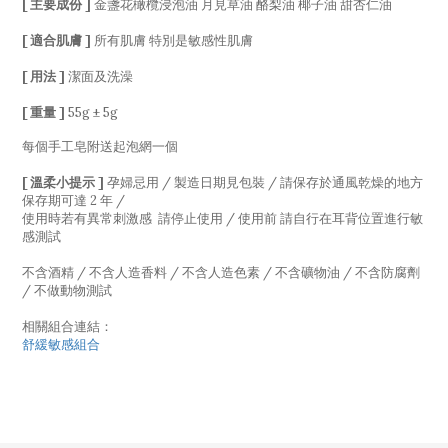
[ 主要成份 ]
金盞花橄欖浸泡油 月見草油 酪梨油 椰子油 甜杏仁油
[ 適合肌膚 ]
所有肌膚 特別是敏感性肌膚
[ 用法 ]
潔面及洗澡
[ 重量 ]
55g ± 5g
每個手工皂附送起泡網一個
[ 溫柔小提示 ]
孕婦忌用 / 製造日期見包裝 / 請保存於通風乾燥的地方
保存期可達 2 年 /
使用時若有異常刺激感 請停止使用 / 使用前 請自行在耳背位置進行敏
感測試
不含酒精 / 不含人造香料 / 不含人造色素 / 不含礦物油 / 不含防腐劑
/ 不做動物測試
相關組合連結：
舒緩敏感組合