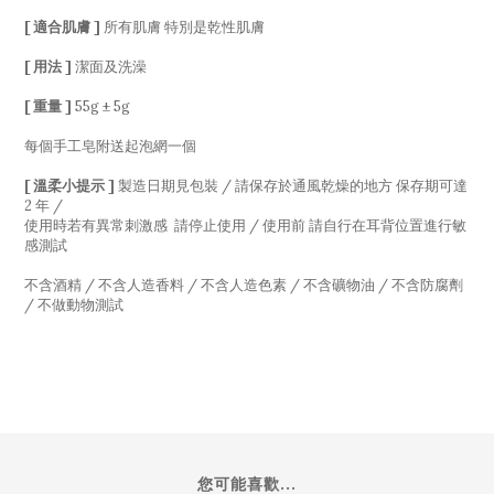
[ 適合肌膚 ]
所有肌膚 特別是乾性肌膚
[ 用法 ]
潔面及洗澡
[ 重量 ]
55g ± 5g
每個手工皂附送起泡網一個
[ 溫柔小提示 ]
製造日期見包裝 / 請保存於通風乾燥的地方 保存期可達
2 年 /
使用時若有異常刺激感 請停止使用 / 使用前 請自行在耳背位置進行敏
感測試
不含酒精 / 不含人造香料 / 不含人造色素 / 不含礦物油 / 不含防腐劑
/ 不做動物測試
您可能喜歡...