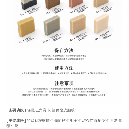
[ 主要功效 ]
保濕 去角質 抗菌 修復皮脂膜
[ 主要成份 ]
特級初榨橄欖油 葡萄籽油 椰子油 甜杏仁油 酪梨油 燕麥 蜜
糖 牛奶