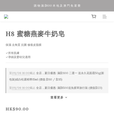
購 物 滿 $800 本 地 及 澳 門 免 運 費
夏 日 優 惠 正 式 開 始!!
今 日 落 單 聽 日 寄 出 / 星 期 五 六 日 訂 單 下 星 期 一 二 寄 出
夏 日 優 惠 正 式 開 始!!
H8 蜜糖燕麥牛奶皂
保濕 去角質 抗菌 修復皮脂膜
✓所有肌膚
✓孕婦及嬰幼兒適用
至
09/06 16:00
截止
全店，夏日優惠: 滿$2100 二選一 送永久花面霜50g(新
包裝)或白松露精華15ml (價值:$310 / $215)
至
09/06 16:00
截止
全店，夏日優惠: 滿$1500送魚腥草旅行裝 (價值$223)
查看更多
HK$90.00